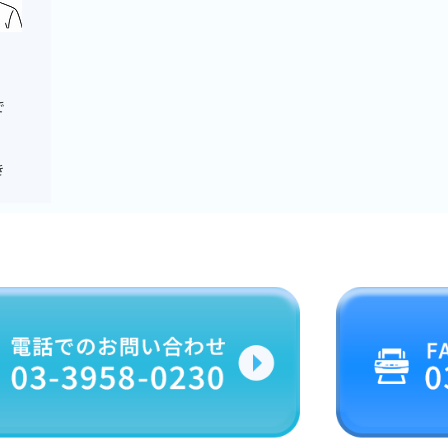
、
で
き