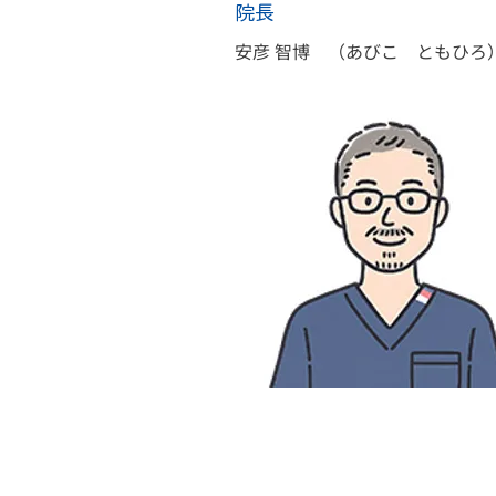
院長
安彦 智博 （あびこ ともひろ