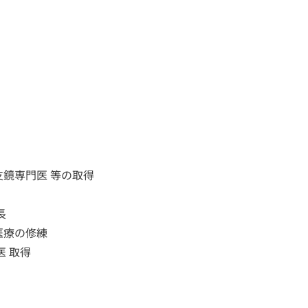
鏡専門医 等の取得
長
医療の修練
 取得