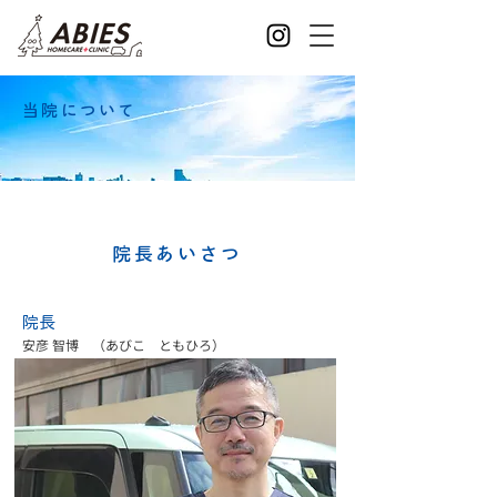
当院について
院長あいさつ
院長
安彦 智博 （あびこ ともひろ）